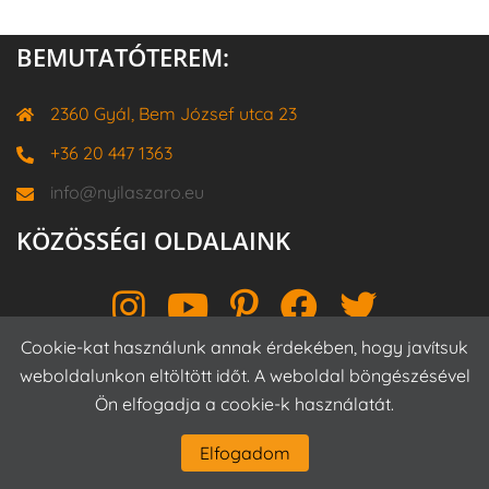
BEMUTATÓTEREM:
2360 Gyál, Bem József utca 23
+36 20 447 1363
info@nyilaszaro.eu
KÖZÖSSÉGI OLDALAINK
Instagram
YouTube
Pinterest
Facebook
Twitter
Cookie-kat használunk annak érdekében, hogy javítsuk
weboldalunkon eltöltött időt. A weboldal böngészésével
Ön elfogadja a cookie-k használatát.
Proudly powered by WordPress
|
Theme:
Sydney
by
aThemes.
Elfogadom