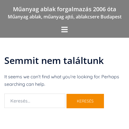
Skip
Műanyag ablak forgalmazás 2006 óta
to
Műanyag ablak, műanyag ajtó, ablakcsere Budapest
content
Semmit nem találtunk
It seems we can’t find what you’re looking for. Perhaps
searching can help.
Keresés: