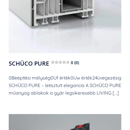
SCHÜCO PURE
0 (0)
0Beépítési mélység0Uf érték0Uw érték24üvegezésig
SCHÜCO PURE – letisztult elegancia A SCHÜCO PURE
műanyag ablakok a gyár legsikeresebb LIVING […]