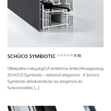
SCHÜCO SYMBIOTIC
0 (0)
0Beépítési mélység0Uf érték0Uw érték24üvegezésig
SCHÜCO Symbiotic – letisztult elegancia A Schüco
Symbiotic ablakrendszer az elegancia és
funkcionalitás […]