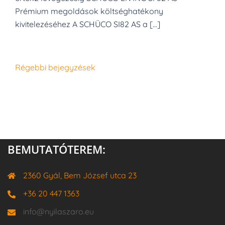
Prémium megoldások költséghatékony
kivitelezéséhez A SCHÜCO SI82 AS a […]
Bejegyzés
Régebbi bejegyzések
navigáció
BEMUTATÓTEREM:
2360 Gyál, Bem József utca 23
+36 20 447 1363
info@nyilaszaro.eu