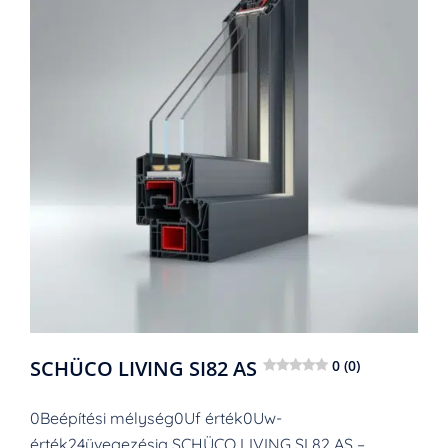
SCHÜCO LIVING SI82 AS
0 (0)
0Beépítési mélység0Uf érték0Uw-
érték24üvegezésig SCHÜCO LIVING SI 82 AS –