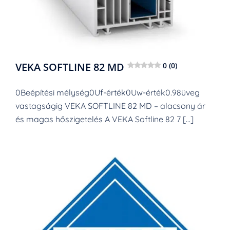
VEKA SOFTLINE 82 MD
0 (0)
0Beépítési mélység0Uf-érték0Uw-érték0.98üveg
vastagságig VEKA SOFTLINE 82 MD – alacsony ár
és magas hőszigetelés A VEKA Softline 82 7 […]