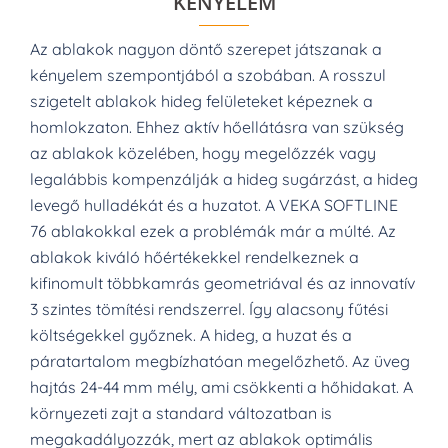
KÉNYELEM
Az ablakok nagyon döntő szerepet játszanak a
kényelem szempontjából a szobában.
A rosszul
szigetelt ablakok hideg felületeket képeznek a
homlokzaton.
Ehhez aktív hőellátásra van szükség
az ablakok közelében, hogy megelőzzék vagy
legalábbis kompenzálják a hideg sugárzást, a hideg
levegő hulladékát és a huzatot.
A VEKA SOFTLINE
76 ablakokkal ezek a problémák már a múlté.
Az
ablakok kiváló hőértékekkel rendelkeznek a
kifinomult többkamrás geometriával és az innovatív
3 szintes tömítési rendszerrel.
Így alacsony fűtési
költségekkel győznek.
A hideg, a huzat és a
páratartalom megbízhatóan megelőzhető.
Az üveg
hajtás 24-44 mm mély, ami csökkenti a hőhidakat.
A
környezeti zajt a standard változatban is
megakadályozzák, mert az ablakok optimális