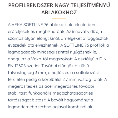
PROFILRENDSZER NAGY TELJESÍTMÉNYŰ
ABLAKOKHOZ
A VEKA SOFTLINE 76 ablakai sok tekintetben
erőteljesek és megbízhatóak.
Az innovatív dizájn
számos olyan előnyt kínál, amelyeket a fogyasztók
évtizedek óta élvezhetnek.
A SOFTLINE 76 profilok a
legmagasabb minőségi szinttel nyűgöznek le,
ahogy az a Veka-tól megszokott: A osztályú a DIN
EN 12608 szerint.
További előnyök a külső
falvastagság 3 mm, a hajtás és a csatlakozási
területen pedig a körülbelül 2,7 mm vastag falak.
A
megerősítés és az acél megerősítés további
stabilitást, funkcionális megbízhatóságot és
tartósságot biztosít.
A bevált hagyományt a
legmodernebb technológiával kombinálják.