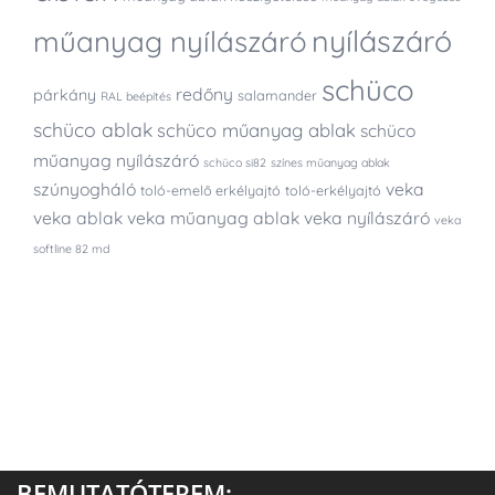
nyílászáró
műanyag nyílászáró
schüco
redőny
párkány
salamander
RAL beépítés
schüco ablak
schüco műanyag ablak
schüco
műanyag nyílászáró
schüco si82
színes műanyag ablak
szúnyogháló
veka
toló-emelő erkélyajtó
toló-erkélyajtó
veka ablak
veka műanyag ablak
veka nyílászáró
veka
softline 82 md
BEMUTATÓTEREM: