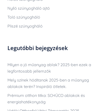
Nyíló szúnyogháló ajtó
Toló szúnyogháló
Pliszé szúnyogháló
Legutóbbi bejegyzések
Milyen a jó műanyag ablak? 2025-ben ezek a
legfontosabb jellemzők
Mely színek hódítanak 2025-ben a műanyag
ablakok terén? Inspiráló ötletek.
Prémium otthon titka: SCHÜCO ablakok és
energiahatékonyság
Vidéki Otthonfelújítási Támogatás 2025 –