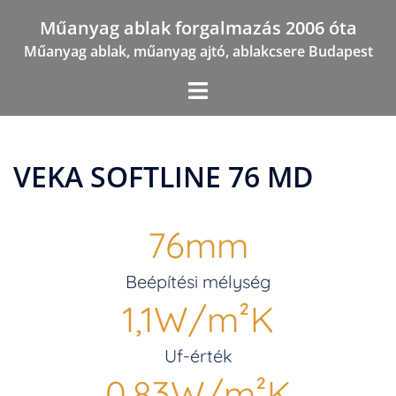
Skip
Műanyag ablak forgalmazás 2006 óta
to
Műanyag ablak, műanyag ajtó, ablakcsere Budapest
content
VEKA SOFTLINE 76 MD
76
mm
Beépítési mélység
1,1
W/m²K
Uf-érték
0.83
W/m²K