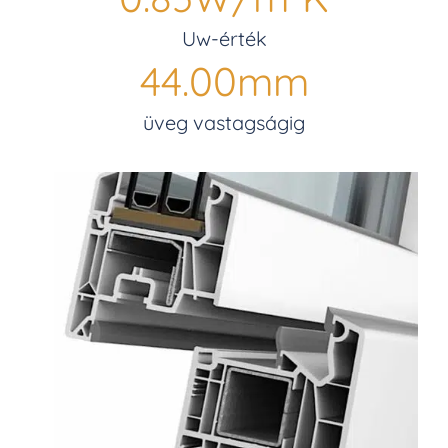
Uw-érték
44.00
mm
üveg vastagságig