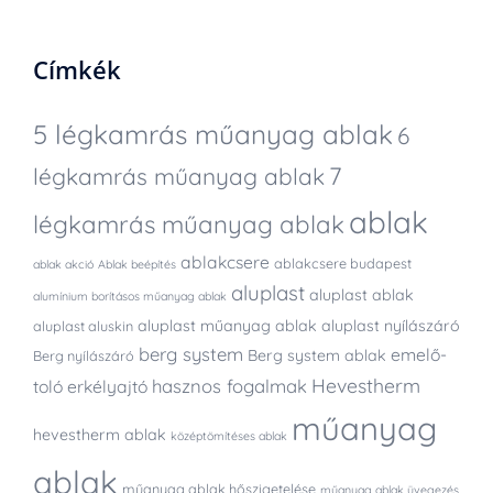
Címkék
5 légkamrás műanyag ablak
6
7
légkamrás műanyag ablak
ablak
légkamrás műanyag ablak
ablakcsere
ablakcsere budapest
ablak akció
Ablak beépítés
aluplast
aluplast ablak
alumínium borításos műanyag ablak
aluplast műanyag ablak
aluplast nyílászáró
aluplast aluskin
berg system
emelő-
Berg system ablak
Berg nyílászáró
Hevestherm
hasznos fogalmak
toló erkélyajtó
műanyag
hevestherm ablak
középtömítéses ablak
ablak
műanyag ablak hőszigetelése
műanyag ablak üvegezés