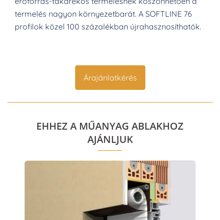
erőforrás-takarékos termelésnek köszönhetően a
termelés nagyon környezetbarát.
A SOFTLINE 76
profilok közel 100 százalékban újrahasznosíthatók.
Árajánlatkérés
EHHEZ A MŰANYAG ABLAKHOZ
AJÁNLJUK