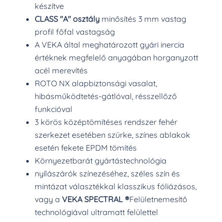
készítve
CLASS "A" osztály
minősítés 3 mm vastag
profil főfal vastagság
A VEKA által meghatározott gyári inercia
értéknek megfelelő anyagában horganyzott
acél merevítés
ROTO NX alapbiztonsági vasalat,
hibásműködtetés-gátlóval, résszellőző
funkcióval
3 körös középtömítéses rendszer fehér
szerkezet esetében szürke, színes ablakok
esetén fekete EPDM tömítés
Környezetbarát gyártástechnológia
nyílászárók színezéséhez, széles szín és
mintázat választékkal klasszikus fóliázásos,
vagy a
VEKA SPECTRAL ®
Felületnemesítő
technológiával ultramatt felülettel