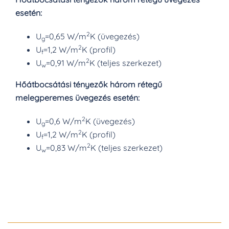
esetén:
2
U
=0,65 W/m
K (üvegezés)
g
2
U
=1,2 W/m
K (profil)
f
2
U
=0,91 W/m
K (teljes szerkezet)
w
Hőátbocsátási tényezők három rétegű
melegperemes üvegezés esetén:
2
U
=0,6 W/m
K (üvegezés)
g
2
U
=1,2 W/m
K (profil)
f
2
U
=0,83 W/m
K (teljes szerkezet)
w