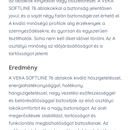
az ablakok kinyitását vagy összetörését.
A VEKA
SOFTLINE 76 ablakokkal a biztonság jelentősen
javul, és a saját négy falán biztonságérzet érhető el.
A kiváló minőségű profilok alig érzékenyek a
szennyeződésekre, és gyorsan és egyszerűen
tisztíthatók.
Soha nem kell őket idővel törölni.
Az A
osztályú minőség az időjárásállóságot és a
tartósságot jelenti.
Eredmény
A VEKA SOFTLINE 76 ablakok kiváló hőszigeteléssel,
energiahatékonysággal, hatékony
hangszigeteléssel, nagy vezetési esőfeszességgel
és betörésállósággal biztosítják az első osztályú
lakókomfortot és a nagy biztonságot.
Az acél
megerősítések stabilitást, tartósságot és
funkcionális megbízhatóságot biztosítanak.
Az