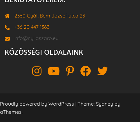
2360 Gyál, Bem József utca 23
+36 20 447 1363
info@nyilaszaro.eu
KÖZÖSSÉGI OLDALAINK
Instagram
YouTube
Pinterest
Facebook
Twitter
Proudly powered by WordPress
|
Theme:
Sydney
by
aThemes.