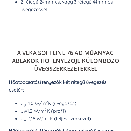
2 rétegű 24mm-es, vagy 3 rétegű 44mm-es
üvegezéssel
A VEKA SOFTLINE 76 AD MŰANYAG
ABLAKOK HŐTÉNYEZŐJE KÜLÖNBÖZŐ
ÜVEGSZERKEZETEKKEL
Hőátbocsátási tényezők két rétegű üvegezés
esetén:
2
U
=1,0 W/m
K (üvegezés)
g
2
U
=1,2 W/m
K (profil)
f
2
U
=1,18 W/m
K (teljes szerkezet)
w
Hőátbocsátási tényezők három rétegű üvegezés