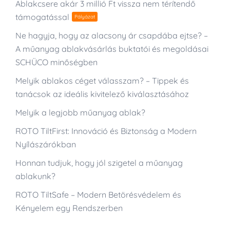
Ablakcsere akár 3 millió Ft vissza nem térítendő
támogatással
Pályázat
Ne hagyja, hogy az alacsony ár csapdába ejtse? –
A műanyag ablakvásárlás buktatói és megoldásai
SCHÜCO minőségben
Melyik ablakos céget válasszam? – Tippek és
tanácsok az ideális kivitelező kiválasztásához
Melyik a legjobb műanyag ablak?
ROTO TiltFirst: Innováció és Biztonság a Modern
Nyílászárókban
Honnan tudjuk, hogy jól szigetel a műanyag
ablakunk?
ROTO TiltSafe – Modern Betörésvédelem és
Kényelem egy Rendszerben