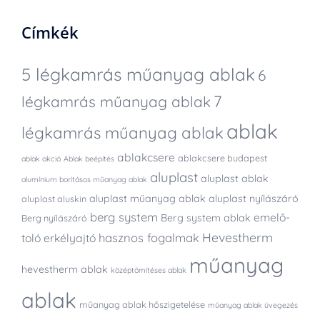
Címkék
5 légkamrás műanyag ablak
6
7
légkamrás műanyag ablak
ablak
légkamrás műanyag ablak
ablakcsere
ablakcsere budapest
ablak akció
Ablak beépítés
aluplast
aluplast ablak
alumínium borításos műanyag ablak
aluplast műanyag ablak
aluplast nyílászáró
aluplast aluskin
berg system
emelő-
Berg system ablak
Berg nyílászáró
Hevestherm
hasznos fogalmak
toló erkélyajtó
műanyag
hevestherm ablak
középtömítéses ablak
ablak
műanyag ablak hőszigetelése
műanyag ablak üvegezés