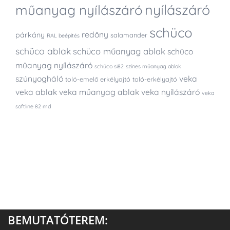
nyílászáró
műanyag nyílászáró
schüco
redőny
párkány
salamander
RAL beépítés
schüco ablak
schüco műanyag ablak
schüco
műanyag nyílászáró
schüco si82
színes műanyag ablak
szúnyogháló
veka
toló-emelő erkélyajtó
toló-erkélyajtó
veka ablak
veka műanyag ablak
veka nyílászáró
veka
softline 82 md
BEMUTATÓTEREM: