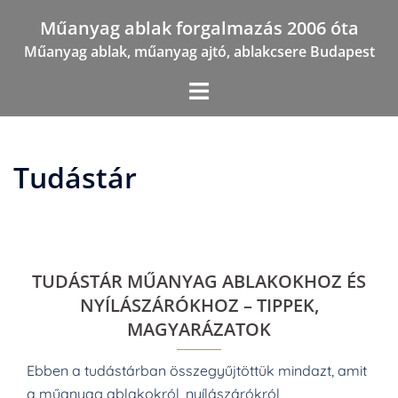
Skip
Műanyag ablak forgalmazás 2006 óta
to
Műanyag ablak, műanyag ajtó, ablakcsere Budapest
content
Tudástár
TUDÁSTÁR MŰANYAG ABLAKOKHOZ ÉS
NYÍLÁSZÁRÓKHOZ – TIPPEK,
MAGYARÁZATOK
Ebben a tudástárban összegyűjtöttük mindazt, amit
a műanyag ablakokról, nyílászárókról,