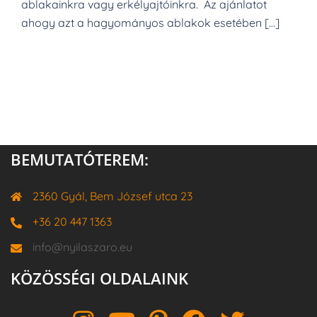
ablakainkra vagy erkélyajtóinkra. Az ajánlatot
ahogy azt a hagyományos ablakok esetében […]
BEMUTATÓTEREM:
2360 Gyál, Bem József utca 23
+36 20 447 1363
info@nyilaszaro.eu
KÖZÖSSÉGI OLDALAINK
Instagram
YouTube
Pinterest
Facebook
Twitter