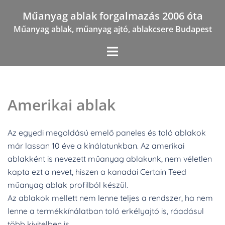
Skip
Műanyag ablak forgalmazás 2006 óta
to
Műanyag ablak, műanyag ajtó, ablakcsere Budapest
content
Amerikai ablak
Az egyedi megoldású emelő paneles és toló ablakok
már lassan 10 éve a kínálatunkban. Az amerikai
ablakként is nevezett műanyag ablakunk, nem véletlen
kapta ezt a nevet, hiszen a kanadai Certain Teed
műanyag ablak profilból készül.
Az ablakok mellett nem lenne teljes a rendszer, ha nem
lenne a termékkínálatban toló erkélyajtó is, ráadásul
több kivitelben is.