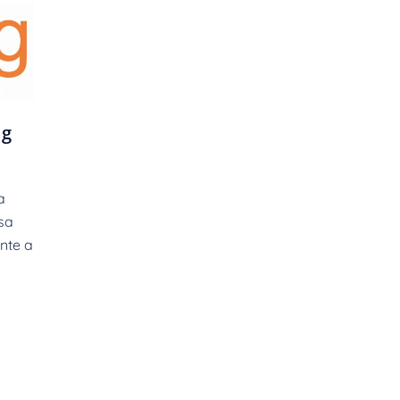
ag
a
sa
inte a