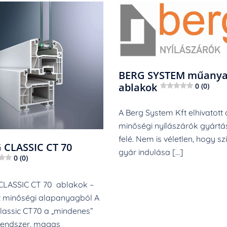
BERG SYSTEM műany
ablakok
0 (0)
A Berg System Kft elhivatott 
minőségi nyílászárók gyártá
felé. Nem is véletlen, hogy sz
 CLASSIC CT 70
gyár indulása […]
0 (0)
CLASSIC CT 70 ablakok –
 minőségi alapanyagból A
lassic CT70 a „mindenes”
rendszer, magas