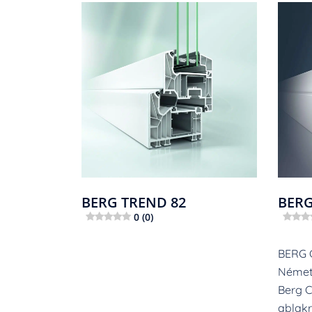
Bejegyzés
navigáció
BERG TREND 82
BERG
0 (0)
BERG 
Német
Berg C
ablak