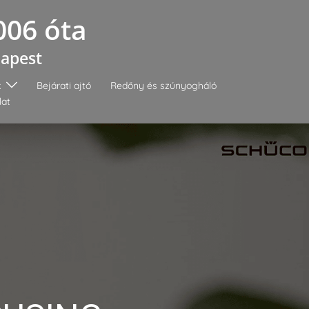
006 óta
dapest
k
Bejárati ajtó
Redőny és szúnyogháló
lat