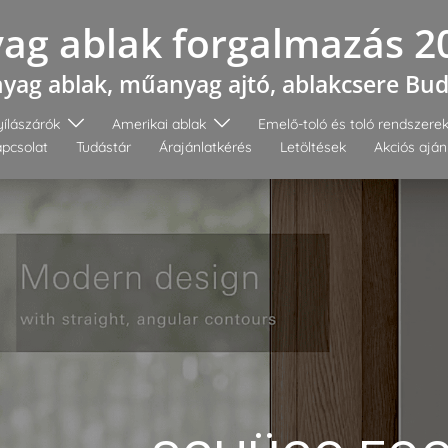
g ablak forgalmazás 2
ag ablak, műanyag ajtó, ablakcsere Bu
ílászárók
Amerikai ablak
Emelő-toló és toló rendszere
pcsolat
Tudástár
Árajánlatkérés
Letöltések
Akciós aján