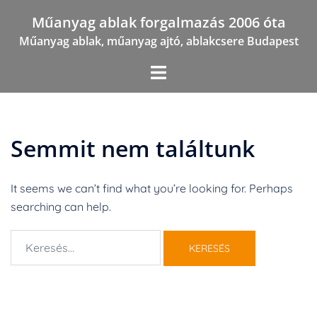
Skip
Műanyag ablak forgalmazás 2006 óta
to
Műanyag ablak, műanyag ajtó, ablakcsere Budapest
content
Semmit nem találtunk
It seems we can’t find what you’re looking for. Perhaps
searching can help.
Keresés: