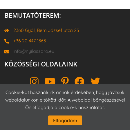
BEMUTATÓTEREM:
2360 Gyál, Bem József utca 23
+36 20 447 1363
info@nyilaszaro.eu
KÖZÖSSÉGI OLDALAINK
Instagram
YouTube
Pinterest
Facebook
Twitter
Cookie-kat használunk annak érdekében, hogy javítsuk
weboldalunkon eltöltött időt. A weboldal böngészésével
Ön elfogadja a cookie-k használatát.
Proudly powered by WordPress
|
Theme:
Sydney
by
aThemes.
Elfogadom