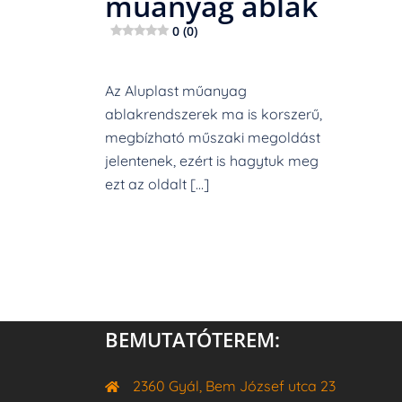
műanyag ablak
0 (0)
Az Aluplast műanyag
ablakrendszerek ma is korszerű,
megbízható műszaki megoldást
jelentenek, ezért is hagytuk meg
ezt az oldalt […]
BEMUTATÓTEREM:
2360 Gyál, Bem József utca 23