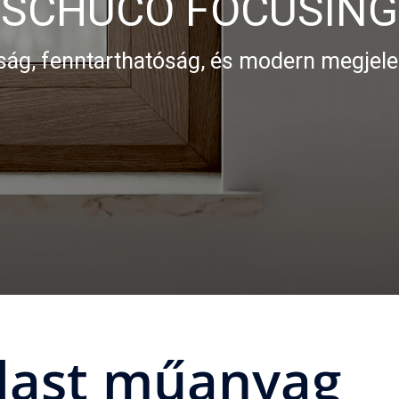
SCHÜCO FOCUSING
ág, fenntarthatóság, és modern megjel
last műanyag