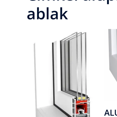
ablak
AL