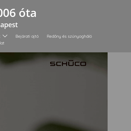
006 óta
dapest
k
Bejárati ajtó
Redőny és szúnyogháló
lat