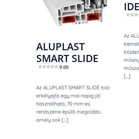
ID
Az AL
ALUPLAST
kiemel
közép
SMART SLIDE
műany
0 (0)
műszak
[…]
Az ALUPLAST SMART SLIDE toló
erkélyajtó egy mai napig jól
használható, 70 mm-es
rendszerre épülő megoldás,
amely sok […]