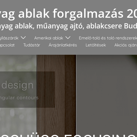
g ablak forgalmazás 2
ag ablak, műanyag ajtó, ablakcsere Bu
ílászárók
Amerikai ablak
Emelő-toló és toló rendszere
pcsolat
Tudástár
Árajánlatkérés
Letöltések
Akciós aján