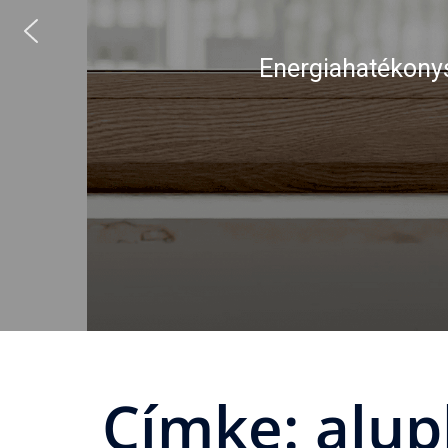
Energiahatékonys
Címke:
alup