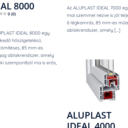
EAL 8000
Az ALUPLAST IDEAL 7000 eg
0 (0)
mai szemmel nézve is jól telje
6 légkamrás, 85 mm-es mű
ablakrendszer, amely […]
UPLAST IDEAL 8000 egy
kedő hőszigetelésű,
tömítéses, 85 mm-es
ag ablakrendszer, amely
i szempontból ma is erős,
ALUPLAST
IDEAL 4000