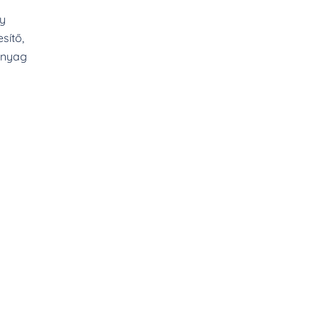
y
sítő,
anyag