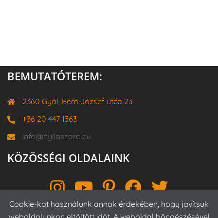
BEMUTATÓTEREM:
2360 Gyál, Bem József utca 23
+36 20 447 1363
info@nyilaszaro.eu
KÖZÖSSÉGI OLDALAINK
Instagram
YouTube
Pinterest
Facebook
Twitter
Cookie-kat használunk annak érdekében, hogy javítsuk
weboldalunkon eltöltött időt. A weboldal böngészésével