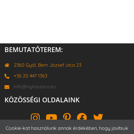
BEMUTATÓTEREM:
2360 Gyál, Bem József utca 23
+36 20 447 1363
info@nyilaszaro.eu
KÖZÖSSÉGI OLDALAINK
Instagram
YouTube
Pinterest
Facebook
Twitter
Cookie-kat használunk annak érdekében, hogy javítsuk