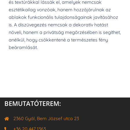
és textúrákkal lássák el, amelyek nemcsak
esztétikailag vonzóak, hanem hozzájárulnak az
ablakok funkcionális tulajdonságainak javításához
is. A díszüvegezés nemcsak a dekoratív hatást
növeli, hanem a privátság megőrzésében is segíthet,
anélkül, hogy csökkentené a természetes fény
beáramlását.
BEMUTATÓTEREM:
2360 Gyál, Bem József utca 23
+36 20 447 1363