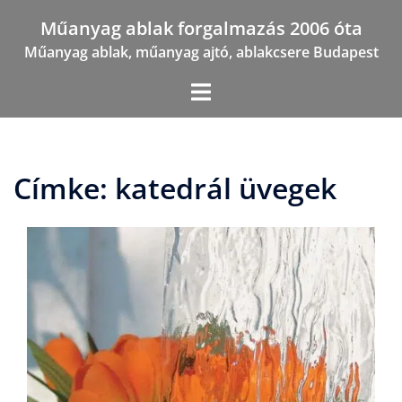
Skip
Műanyag ablak forgalmazás 2006 óta
to
Műanyag ablak, műanyag ajtó, ablakcsere Budapest
content
Címke:
katedrál üvegek