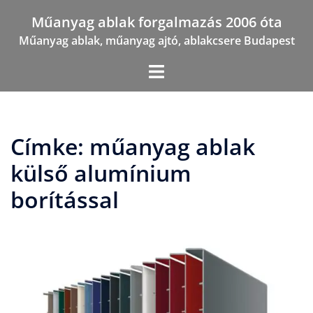
Skip
Műanyag ablak forgalmazás 2006 óta
to
Műanyag ablak, műanyag ajtó, ablakcsere Budapest
content
Címke:
műanyag ablak
külső alumínium
borítással