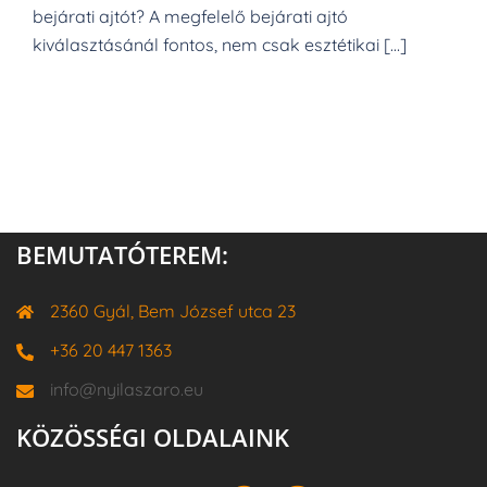
bejárati ajtót? A megfelelő bejárati ajtó
kiválasztásánál fontos, nem csak esztétikai […]
BEMUTATÓTEREM:
2360 Gyál, Bem József utca 23
+36 20 447 1363
info@nyilaszaro.eu
KÖZÖSSÉGI OLDALAINK