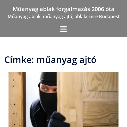
Skip
Műanyag ablak forgalmazás 2006 óta
to
Műanyag ablak, műanyag ajtó, ablakcsere Budapest
content
Címke:
műanyag ajtó