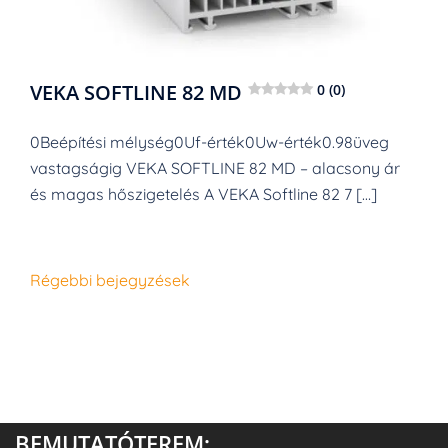
VEKA SOFTLINE 82 MD
0 (0)
0Beépítési mélység0Uf-érték0Uw-érték0.98üveg
vastagságig VEKA SOFTLINE 82 MD – alacsony ár
és magas hőszigetelés A VEKA Softline 82 7 […]
Bejegyzés
Régebbi bejegyzések
navigáció
BEMUTATÓTEREM: