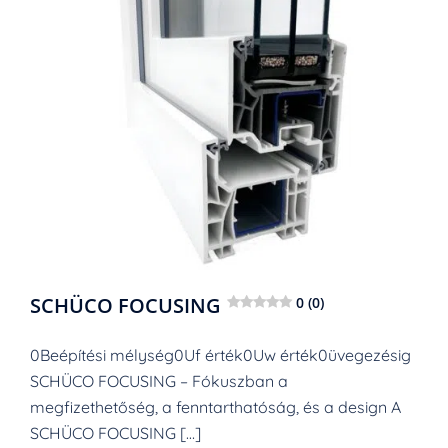
SCHÜCO FOCUSING
0 (0)
0Beépítési mélység0Uf érték0Uw érték0üvegezésig
SCHÜCO FOCUSING – Fókuszban a
megfizethetőség, a fenntarthatóság, és a design A
SCHÜCO FOCUSING […]