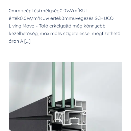
0mmbeépítési mélység0.0W/m²KUf
érték0.0W/m²KUw érték0mmüvegezés SCHÜCO
LivIng Move – Toló erkélyajtó még könnyebb
kezelhetőség, maximális szigeteléssel megfizethető
áron A […]