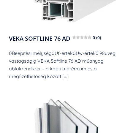
VEKA SOFTLINE 76 AD
0 (0)
0Beépítési mélység0Uf-érték0Uw-érték0.98üveg
vastagságig VEKA Softline 76 AD műanyag
ablakrendszer – a kapu a prémium és a
megfizethetőség között […]