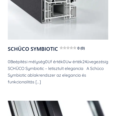
SCHÜCO SYMBIOTIC
0 (0)
0Beépítési mélység0Uf érték0Uw érték24üvegezésig
SCHÜCO Symbiotic – letisztult elegancia A Schüco
Symbiotic ablakrendszer az elegancia és
funkcionalitás […]