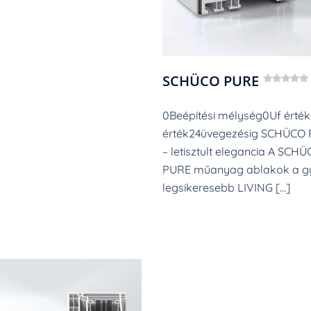
SCHÜCO PURE
0Beépítési mélység0Uf érté
érték24üvegezésig SCHÜCO
– letisztult elegancia A SCH
PURE műanyag ablakok a g
legsikeresebb LIVING […]