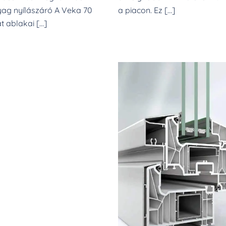
ag nyílászáró A Veka 70
a piacon. Ez […]
t ablakai […]