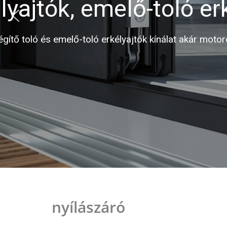
Energiahatékonys
nyílászáró