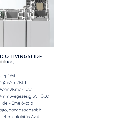
CO LIVINGSLIDE
0 (0)
építési
ség0W/m2KUf
0W/m2Kmax. Uw
24mmüvegezésig SCHÜCO
Slide – Emelő-toló
yajtó, gazdaságosabb
ebb kialakítás Az új