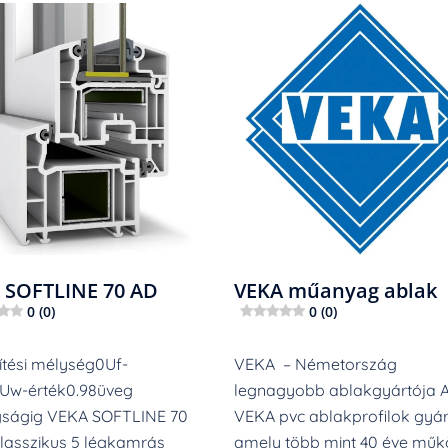
 SOFTLINE 70 AD
VEKA műanyag ablak
0 (0)
0 (0)
tési mélység0Uf-
VEKA – Németország
0Uw-érték0.98üveg
legnagyobb ablakgyártója 
gságig VEKA SOFTLINE 70
VEKA pvc ablakprofilok gyár
lasszikus 5 légkamrás
amely több mint 40 éve műk