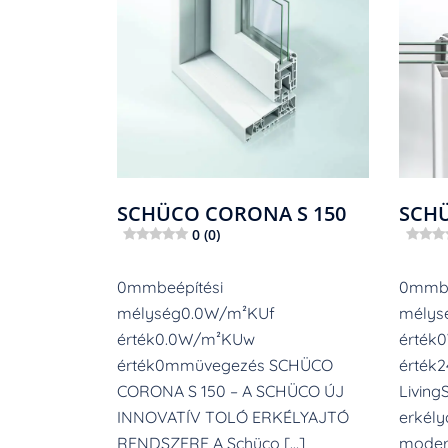
SCHÜCO CORONA S 150
SCHÜ
0 (0)
0mmbeépítési
0mmbe
mélység0.0W/m²KUf
mély
érték0.0W/m²KUw
érték
érték0mmüvegezés SCHÜCO
érték
CORONA S 150 – A SCHÜCO ÚJ
Living
INNOVATÍV TOLÓ ERKÉLYAJTÓ
erkél
RENDSZERE A Schüco […]
modern