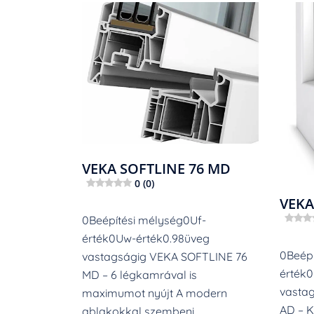
Bejegyzés
navigáció
VEKA SOFTLINE 76 MD
0 (0)
VEKA
0Beépítési mélység0Uf-
érték0Uw-érték0.98üveg
0Beépí
vastagságig VEKA SOFTLINE 76
érték
MD – 6 légkamrával is
vasta
maximumot nyújt A modern
AD – K
ablakokkal szembeni