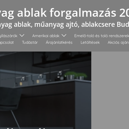
g ablak forgalmazás 2
ag ablak, műanyag ajtó, ablakcsere Bu
ílászárók
Amerikai ablak
Emelő-toló és toló rendszere
pcsolat
Tudástár
Árajánlatkérés
Letöltések
Akciós aján