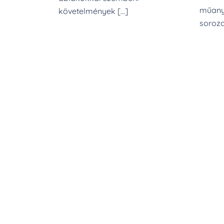
műany
követelmények […]
soroza