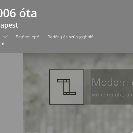
006 óta
dapest
k
Bejárati ajtó
Redőny és szúnyogháló
lat