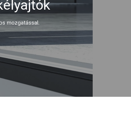
SCHÜCO FOCUSING
ág, fenntarthatóság, és modern megjel