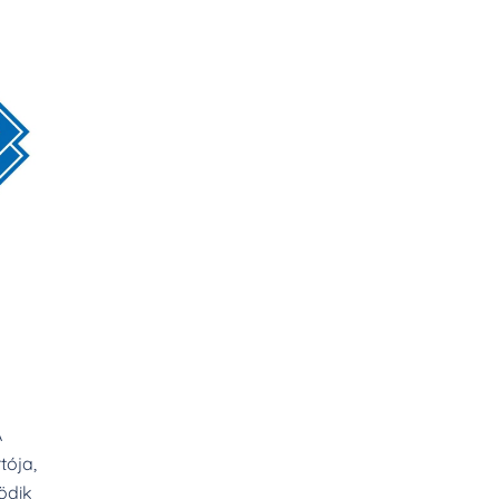
A
tója,
ödik