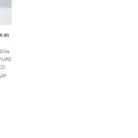
0 (0)
k0Uw
 PURE
ÜCO
yár