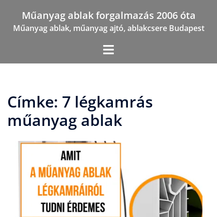
Skip
Műanyag ablak forgalmazás 2006 óta
to
Műanyag ablak, műanyag ajtó, ablakcsere Budapest
content
Címke:
7 légkamrás
műanyag ablak