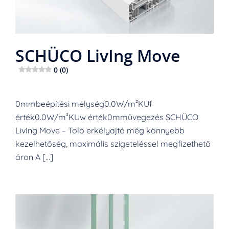
SCHÜCO LivIng Move
0 (0)
0mmbeépítési mélység0.0W/m²KUf
érték0.0W/m²KUw érték0mmüvegezés SCHÜCO
LivIng Move – Toló erkélyajtó még könnyebb
kezelhetőség, maximális szigeteléssel megfizethető
áron A […]