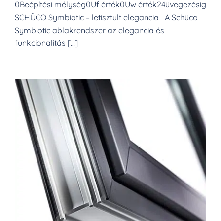
0Beépítési mélység0Uf érték0Uw érték24üvegezésig
SCHÜCO Symbiotic – letisztult elegancia A Schüco
Symbiotic ablakrendszer az elegancia és
funkcionalitás […]