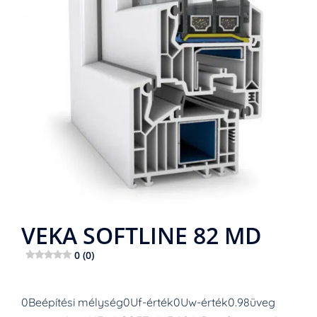
VEKA SOFTLINE 82 MD
0 (0)
0Beépítési mélység0Uf-érték0Uw-érték0.98üveg