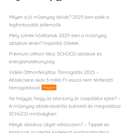
Milyen a jó műanyag ablak? 2025-ben ezek a
legfontosabb jellemzők
Mely színek hódítanak 2025-ben a műanyag
ablakok terén? Inspiráló ötletek.
Prémium otthon titka: SCHÜCO ablakok és
energiahatékonyság
Vidéki Otthonfelújítási Támogatás 2025 –
Ablakcsere akár 3 millió Ft vissza nem térítendő
támogatással
Pályázat
Ne hagyja, hogy az alacsony ár csapdába ejtse? –
A műanyag ablakvásárlás buktatói és megoldásai
SCHÜCO minőségben
Melyik ablakos céget válasszam? – Tippek és
tanácsok az ideális kivitelező kiválasztásához