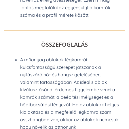
növeli az energiaveszteséget. Ezért mindig
fontos megtalálni az egyensúlyt a kamrák
száma és a profil mérete között.
ÖSSZEFOGLALÁS
A műanyag ablakok légkamrái
kulcsfontosságú szerepet játszanak a
nyílászáró hő- és hangszigetelésében,
valamint tartósságában. Az ideális ablak
kiválasztásánál érdemes figyelembe venni a
kamrák számát, a beépítési mélységet és a
hőátbocsátási tényezőt. Ha az ablakok helyes
kialakítása és a megfelelő légkamra szám
összhangban van, akkor az ablakok nemcsak
hogy növelik az otthonunk