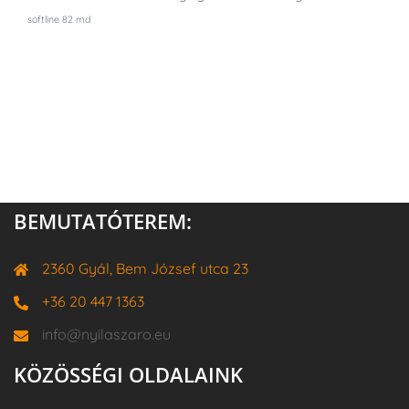
softline 82 md
BEMUTATÓTEREM:
2360 Gyál, Bem József utca 23
+36 20 447 1363
info@nyilaszaro.eu
KÖZÖSSÉGI OLDALAINK