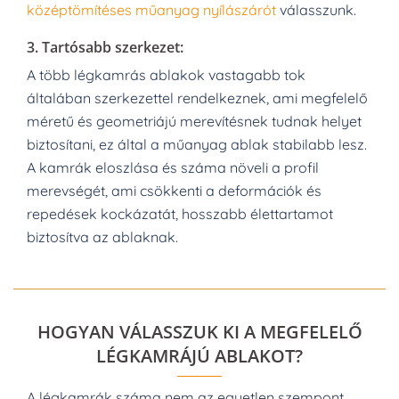
középtömítéses műanyag nyílászárót
válasszunk.
3.
Tartósabb szerkezet:
A több légkamrás ablakok vastagabb tok
általában szerkezettel rendelkeznek, ami megfelelő
méretű és geometriájú merevítésnek tudnak helyet
biztosítani, ez által a műanyag ablak stabilabb lesz.
A kamrák eloszlása és száma növeli a profil
merevségét, ami csökkenti a deformációk és
repedések kockázatát, hosszabb élettartamot
biztosítva az ablaknak.
HOGYAN VÁLASSZUK KI A MEGFELELŐ
LÉGKAMRÁJÚ ABLAKOT?
A légkamrák száma nem az egyetlen szempont,