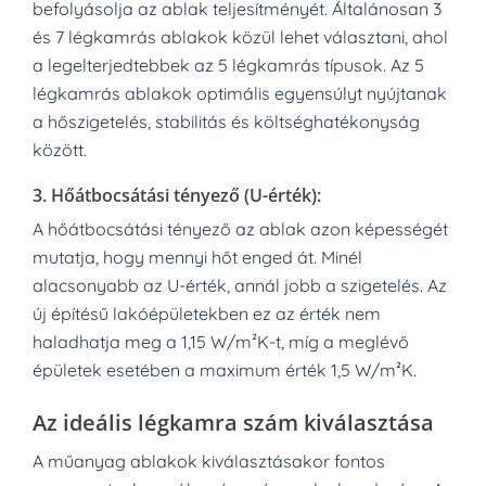
befolyásolja az ablak teljesítményét. Általánosan 3
és 7 légkamrás ablakok közül lehet választani, ahol
a legelterjedtebbek az 5 légkamrás típusok. Az 5
légkamrás ablakok optimális egyensúlyt nyújtanak
a hőszigetelés, stabilitás és költséghatékonyság
között.
3.
Hőátbocsátási tényező (U-érték):
A hőátbocsátási tényező az ablak azon képességét
mutatja, hogy mennyi hőt enged át. Minél
alacsonyabb az U-érték, annál jobb a szigetelés. Az
új építésű lakóépületekben ez az érték nem
haladhatja meg a 1,15 W/m²K-t, míg a meglévő
épületek esetében a maximum érték 1,5 W/m²K.
Az ideális légkamra szám kiválasztása
A műanyag ablakok kiválasztásakor fontos