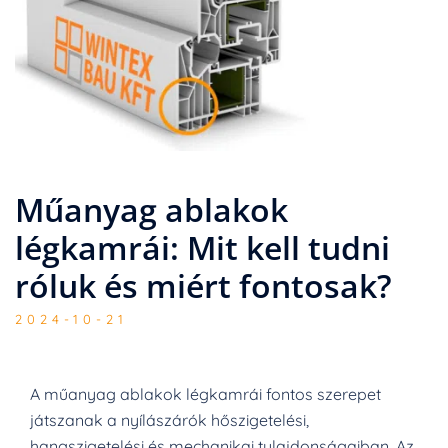
Műanyag ablakok
légkamrái: Mit kell tudni
róluk és miért fontosak?
2024-10-21
A műanyag ablakok légkamrái fontos szerepet
játszanak a nyílászárók hőszigetelési,
hangszigetelési és mechanikai tulajdonságaiban. Az