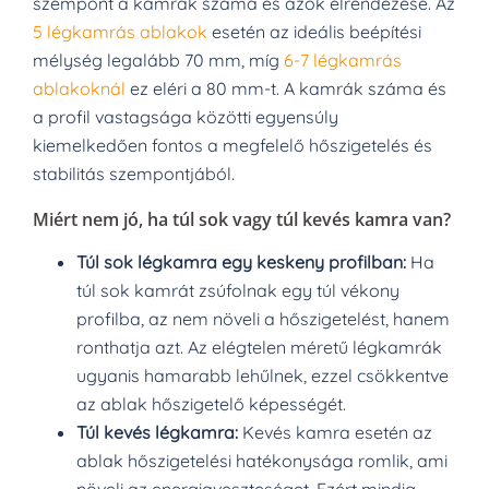
szempont a kamrák száma és azok elrendezése. Az
5 légkamrás ablakok
esetén az ideális beépítési
mélység legalább 70 mm, míg
6-7 légkamrás
ablakoknál
ez eléri a 80 mm-t. A kamrák száma és
a profil vastagsága közötti egyensúly
kiemelkedően fontos a megfelelő hőszigetelés és
stabilitás szempontjából.
Miért nem jó, ha túl sok vagy túl kevés kamra van?
Túl sok légkamra egy keskeny profilban:
Ha
túl sok kamrát zsúfolnak egy túl vékony
profilba, az nem növeli a hőszigetelést, hanem
ronthatja azt. Az elégtelen méretű légkamrák
ugyanis hamarabb lehűlnek, ezzel csökkentve
az ablak hőszigetelő képességét.
Túl kevés légkamra:
Kevés kamra esetén az
ablak hőszigetelési hatékonysága romlik, ami