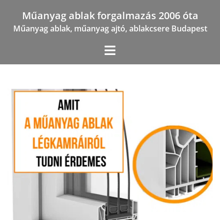
Skip
Műanyag ablak forgalmazás 2006 óta
to
Műanyag ablak, műanyag ajtó, ablakcsere Budapest
content