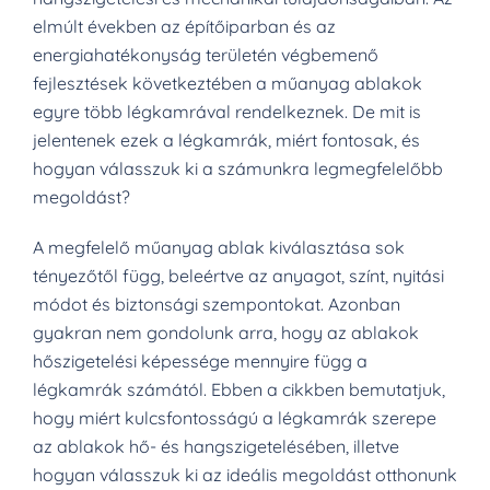
elmúlt években az építőiparban és az
energiahatékonyság területén végbemenő
fejlesztések következtében a műanyag ablakok
egyre több légkamrával rendelkeznek. De mit is
jelentenek ezek a légkamrák, miért fontosak, és
hogyan válasszuk ki a számunkra legmegfelelőbb
megoldást?
A megfelelő műanyag ablak kiválasztása sok
tényezőtől függ, beleértve az anyagot, színt, nyitási
módot és biztonsági szempontokat. Azonban
gyakran nem gondolunk arra, hogy az ablakok
hőszigetelési képessége mennyire függ a
légkamrák számától. Ebben a cikkben bemutatjuk,
hogy miért kulcsfontosságú a légkamrák szerepe
az ablakok hő- és hangszigetelésében, illetve
hogyan válasszuk ki az ideális megoldást otthonunk