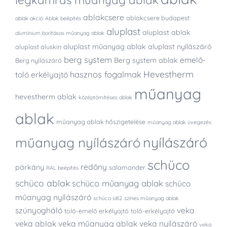
légkamrás műanyag ablak
ablakcsere
ablakcsere budapest
ablak akció
Ablak beépítés
aluplast
aluplast ablak
alumínium borításos műanyag ablak
aluplast műanyag ablak
aluplast nyílászáró
aluplast aluskin
berg system
emelő-
Berg system ablak
Berg nyílászáró
Hevestherm
hasznos fogalmak
toló erkélyajtó
műanyag
hevestherm ablak
középtömítéses ablak
ablak
műanyag ablak hőszigetelése
műanyag ablak üvegezés
nyílászáró
műanyag nyílászáró
schüco
redőny
párkány
salamander
RAL beépítés
schüco ablak
schüco műanyag ablak
schüco
műanyag nyílászáró
schüco si82
színes műanyag ablak
szúnyogháló
veka
toló-emelő erkélyajtó
toló-erkélyajtó
veka ablak
veka műanyag ablak
veka nyílászáró
veka