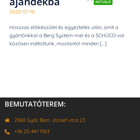
ajándékba
AKTUÁLIS
2020-07-18
Hosszas előkészület és egyeztetés után, amit a
gyártónkkal a Berg System-mel és a SCHÜCO-val
közösen indítottunk, mostantól minden […]
BEMUTATÓTEREM:
2360 Gyál, Bem József utca 23
+36 20 447 1363