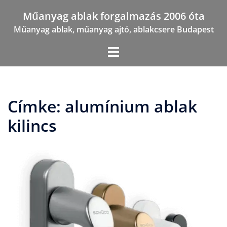
Skip
Műanyag ablak forgalmazás 2006 óta
to
Műanyag ablak, műanyag ajtó, ablakcsere Budapest
content
Címke:
alumínium ablak
kilincs