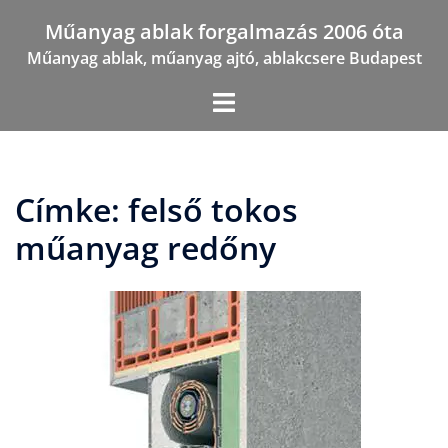
Skip
Műanyag ablak forgalmazás 2006 óta
to
Műanyag ablak, műanyag ajtó, ablakcsere Budapest
content
Címke:
felső tokos
műanyag redőny