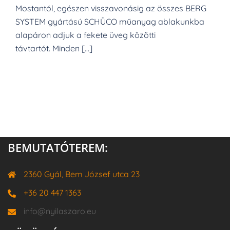
Mostantól, egészen visszavonásig az összes BERG
SYSTEM gyártású SCHÜCO műanyag ablakunkba
alapáron adjuk a fekete üveg közötti
távtartót. Minden […]
BEMUTATÓTEREM:
2360 Gyál, Bem József utca 23
+36 20 447 1363
info@nyilaszaro.eu