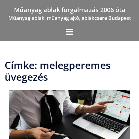
Skip
Műanyag ablak forgalmazás 2006 óta
to
Műanyag ablak, műanyag ajtó, ablakcsere Budapest
content
Címke:
melegperemes
üvegezés