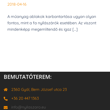
2018-04-16
A műanyag ablakok karbantartása ugyan olyan
fontos, mint a fa nyílászárók esetében. Az viszont
mindenképp megemlítendő és igaz […]
BEMUTATÓTEREM:
2360 Gyál, Bem József utca 23
+36 20 447 1363
info@nyilaszaro.eu