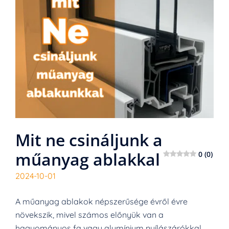
Mit ne csináljunk a
műanyag ablakkal
0 (0)
2024-10-01
A műanyag ablakok népszerűsége évről évre
növekszik, mivel számos előnyük van a
hagyományos fa vagy alumínium nyílászárókkal