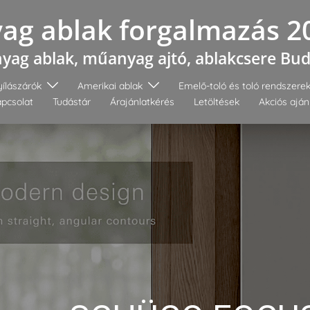
g ablak forgalmazás 2
ag ablak, műanyag ajtó, ablakcsere Bu
ílászárók
Amerikai ablak
Emelő-toló és toló rendszere
pcsolat
Tudástár
Árajánlatkérés
Letöltések
Akciós aján