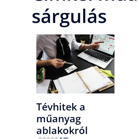
sárgulás
Tévhitek a
műanyag
ablakokról
0 (0)