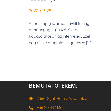
2020-09-28
A mai napig számos tévhit kering
a műanyag nyílászárókkal
kapcsolatosan az interneten. Ezek
egy része alaptalan, egy része […]
BEMUTATÓTEREM:
2360 Gyál, Bem József utca 23
+36 20 447 1363