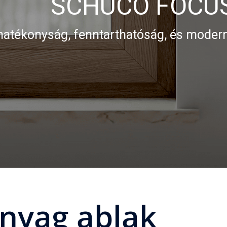
SCHÜCO FOCUSING
ág, fenntarthatóság, és modern megjel
nyag ablak