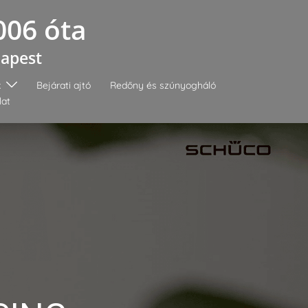
006 óta
dapest
k
Bejárati ajtó
Redőny és szúnyogháló
lat