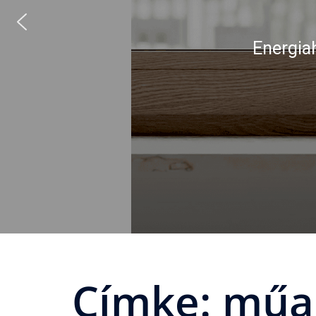
Energiahatékonys
Címke:
műa