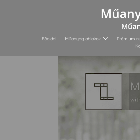
Skip
Műanya
to
content
Műany
Főoldal
Műanyag ablakok
Prémium ny
Ka