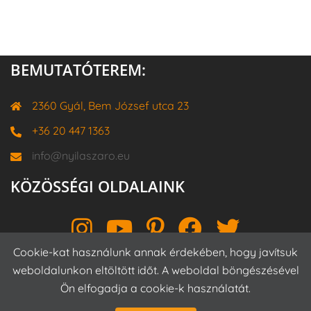
BEMUTATÓTEREM:
2360 Gyál, Bem József utca 23
+36 20 447 1363
info@nyilaszaro.eu
KÖZÖSSÉGI OLDALAINK
Instagram
YouTube
Pinterest
Facebook
Twitter
Cookie-kat használunk annak érdekében, hogy javítsuk
weboldalunkon eltöltött időt. A weboldal böngészésével
Ön elfogadja a cookie-k használatát.
Proudly powered by WordPress
|
Theme:
Sydney
by