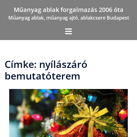
Skip
Műanyag ablak forgalmazás 2006 óta
to
Műanyag ablak, műanyag ajtó, ablakcsere Budapest
content
Címke:
nyílászáró
bemutatóterem