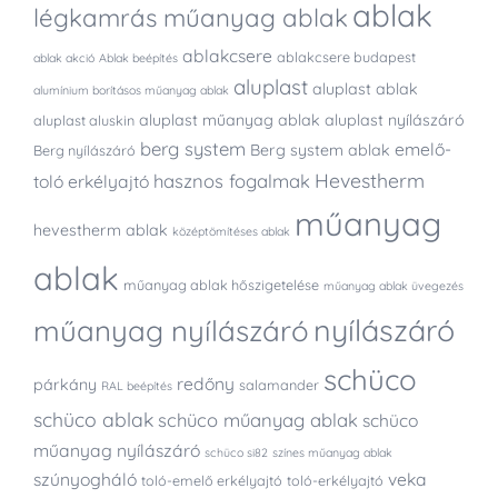
ablak
légkamrás műanyag ablak
ablakcsere
ablakcsere budapest
ablak akció
Ablak beépítés
aluplast
aluplast ablak
alumínium borításos műanyag ablak
aluplast műanyag ablak
aluplast nyílászáró
aluplast aluskin
berg system
emelő-
Berg system ablak
Berg nyílászáró
Hevestherm
hasznos fogalmak
toló erkélyajtó
műanyag
hevestherm ablak
középtömítéses ablak
ablak
műanyag ablak hőszigetelése
műanyag ablak üvegezés
nyílászáró
műanyag nyílászáró
schüco
redőny
párkány
salamander
RAL beépítés
schüco ablak
schüco műanyag ablak
schüco
műanyag nyílászáró
schüco si82
színes műanyag ablak
szúnyogháló
veka
toló-emelő erkélyajtó
toló-erkélyajtó