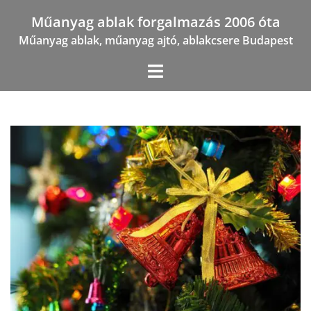
Skip
Műanyag ablak forgalmazás 2006 óta
to
Műanyag ablak, műanyag ajtó, ablakcsere Budapest
content