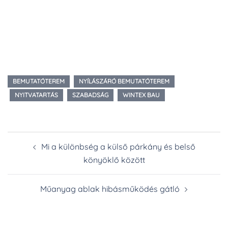
BEMUTATÓTEREM
NYÍLÁSZÁRÓ BEMUTATÓTEREM
NYITVATARTÁS
SZABADSÁG
WINTEX BAU
Post
Mi a különbség a külső párkány és belső
navigation
könyöklő között
Műanyag ablak hibásműködés gátló