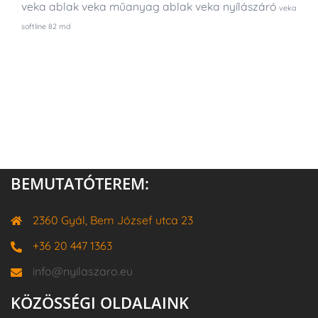
veka ablak
veka műanyag ablak
veka nyílászáró
veka
softline 82 md
BEMUTATÓTEREM:
2360 Gyál, Bem József utca 23
+36 20 447 1363
info@nyilaszaro.eu
KÖZÖSSÉGI OLDALAINK