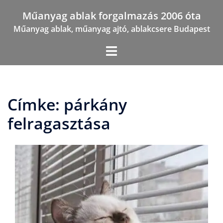
Skip
Műanyag ablak forgalmazás 2006 óta
to
Műanyag ablak, műanyag ajtó, ablakcsere Budapest
content
Címke:
párkány
felragasztása