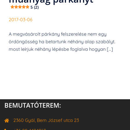
5 (2)
2017-03-06
A megvásárolt párkány felszerelése nem egy
ördöngösség ha betartunk néhány alap szabályt.
most leírjuk néhány lépésbe foglalva hogyan […]
BEMUTATÓTEREM:
2360 Gyál, Bem József utca 23