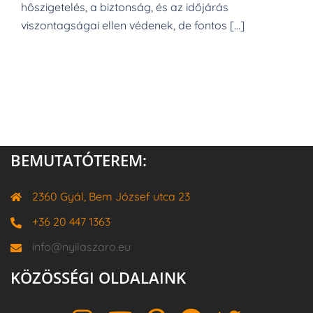
hőszigetelés, a biztonság, és az időjárás
viszontagságai ellen védenek, de fontos […]
BEMUTATÓTEREM:
2360 Gyál, Bem József utca 23
+36 20 447 1363
info@nyilaszaro.eu
KÖZÖSSÉGI OLDALAINK