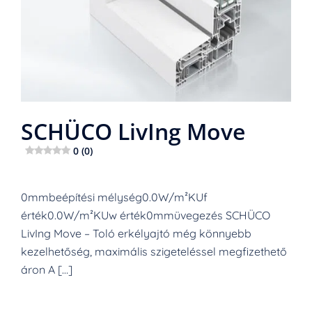
SCHÜCO LivIng Move
0 (0)
0mmbeépítési mélység0.0W/m²KUf
érték0.0W/m²KUw érték0mmüvegezés SCHÜCO
LivIng Move – Toló erkélyajtó még könnyebb
kezelhetőség, maximális szigeteléssel megfizethető
áron A […]