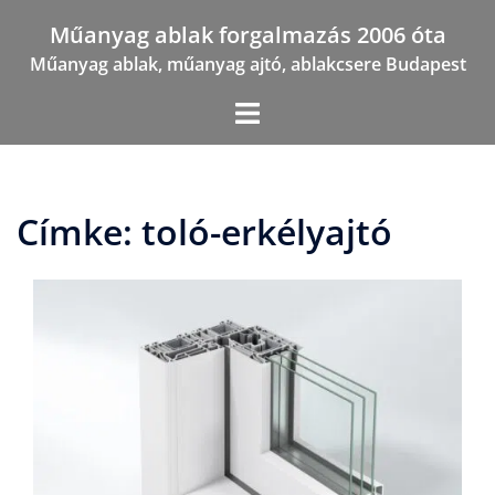
Skip
Műanyag ablak forgalmazás 2006 óta
to
Műanyag ablak, műanyag ajtó, ablakcsere Budapest
content
Címke:
toló-erkélyajtó