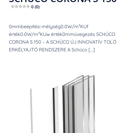
0 (0)
0mmbeépítési mélység0.0W/m²KUf
érték0.0W/m²KUw érték0mmüvegezés SCHÜCO
CORONA S 150 – A SCHÜCO ÚJ INNOVATÍV TOLÓ
ERKÉLYAJTÓ RENDSZERE A Schüco […]