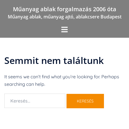
Skip
Műanyag ablak forgalmazás 2006 óta
to
Műanyag ablak, műanyag ajtó, ablakcsere Budapest
content
Semmit nem találtunk
It seems we can’t find what you’re looking for. Perhaps
searching can help.
Keresés: