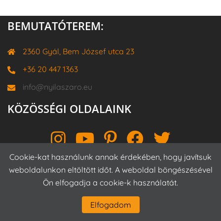
BEMUTATÓTEREM:
2360 Gyál, Bem József utca 23
+36 20 447 1363
info@nyilaszaro.eu
KÖZÖSSÉGI OLDALAINK
Instagram
YouTube
Pinterest
Facebook
Twitter
Cookie-kat használunk annak érdekében, hogy javítsuk
weboldalunkon eltöltött időt. A weboldal böngészésével
Ön elfogadja a cookie-k használatát.
Proudly powered by WordPress
|
Theme:
Sydney
by
aThemes.
Elfogadom