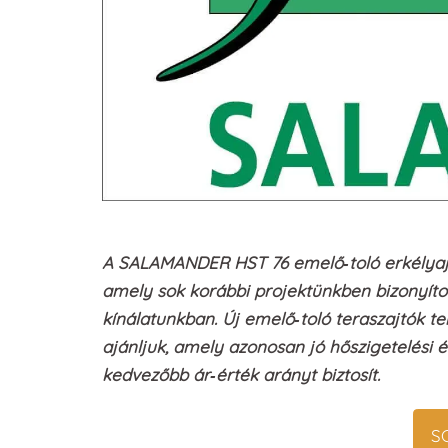
A SALAMANDER HST 76 emelő‑toló erkélyajtó
amely sok korábbi projektünkben bizonyítot
kínálatunkban. Új emelő‑toló teraszajtók 
ajánljuk, amely azonosan jó hőszigetelési 
kedvezőbb ár‑érték arányt biztosít.
S