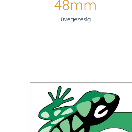
48
mm
üvegezésig