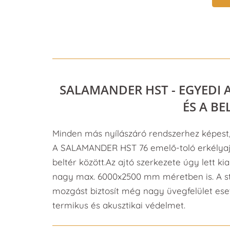
SALAMANDER HST - EGYEDI
ÉS A B
Minden más nyílászáró rendszerhez képest, 
A SALAMANDER HST 76 emelő-toló erkélyajtó
beltér között.Az ajtó szerkezete úgy lett kia
nagy max. 6000x2500 mm méretben is. A st
mozgást biztosít még nagy üvegfelület eset
termikus és akusztikai védelmet.