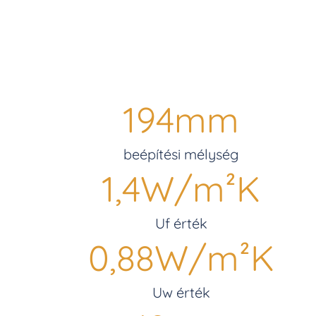
194
mm
beépítési mélység
1,4
W/m²K
Uf érték
0,88
W/m²K
Uw érték