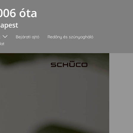
006 óta
dapest
k
Bejárati ajtó
Redőny és szúnyogháló
lat