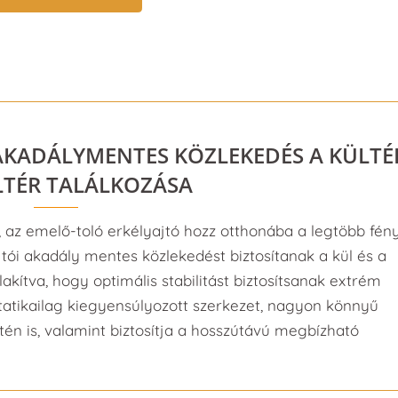
 AKADÁLYMENTES KÖZLEKEDÉS A KÜLTÉ
ELTÉR TALÁLKOZÁSA
az emelő-toló erkélyajtó hozz otthonába a legtöbb fény
i akadály mentes közlekedést biztosítanak a kül és a
lakítva, hogy optimális stabilitást biztosítsanak extrém
atikailag kiegyensúlyozott szerkezet, nagyon könnyű
én is, valamint biztosítja a hosszútávú megbízható