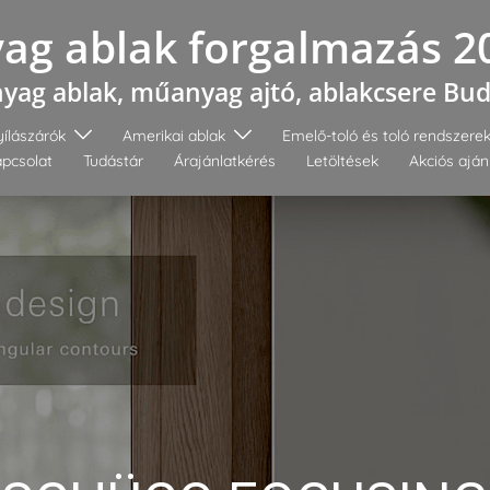
g ablak forgalmazás 2
ag ablak, műanyag ajtó, ablakcsere Bu
ílászárók
Amerikai ablak
Emelő-toló és toló rendszere
pcsolat
Tudástár
Árajánlatkérés
Letöltések
Akciós aján