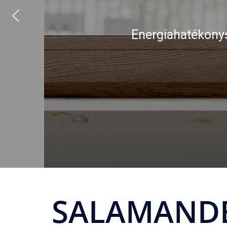
Energiahatékonys
SALAMANDE