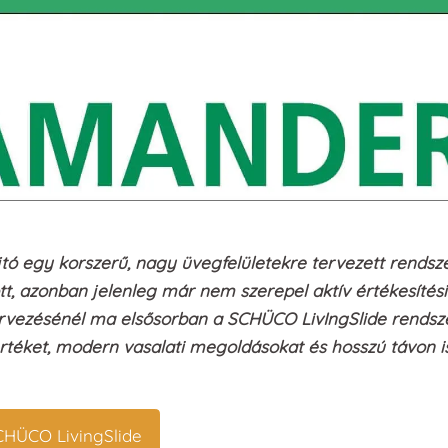
 egy korszerű, nagy üvegfelületekre tervezett rendsze
t, azonban jelenleg már nem szerepel aktív értékesítési
tervezésénél ma elsősorban a
SCHÜCO LivIngSlide
rendsz
értéket, modern vasalati megoldásokat és hosszú távon i
CHÜCO LivingSlide