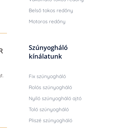
Belső tokos redőny
Motoros redőny
Szúnyogháló
R
kínálatunk
t.
Fix szúnyogháló
Rolós szúnyogháló
Nyíló szúnyogháló ajtó
Toló szúnyogháló
Pliszé szúnyogháló