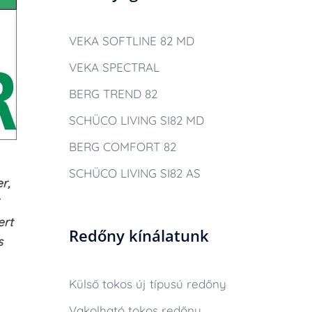
VEKA SOFTLINE 82 MD
VEKA SPECTRAL
BERG TREND 82
SCHÜCO LIVING SI82 MD
BERG COMFORT 82
SCHÜCO LIVING SI82 AS
r,
ert
Redőny kínálatunk
s
Külső tokos új típusú redőny
Vakolható tokos redőny