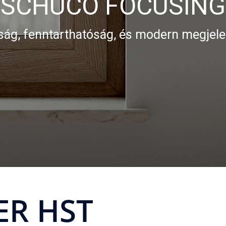
SCHÜCO FOCUSING
ág, fenntarthatóság, és modern megjel
R HST