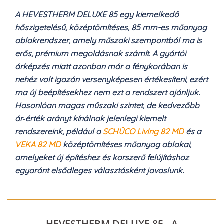
A HEVESTHERM DELUXE 85 egy kiemelkedő
hőszigetelésű, középtömítéses, 85 mm-es műanyag
ablakrendszer, amely műszaki szempontból ma is
erős, prémium megoldásnak számít. A gyártói
árképzés miatt azonban már a fénykorában is
nehéz volt igazán versenyképesen értékesíteni, ezért
ma új beépítésekhez nem ezt a rendszert ajánljuk.
Hasonlóan magas műszaki szintet, de kedvezőbb
ár‑érték arányt kínálnak jelenlegi kiemelt
rendszereink, például a
SCHÜCO LivIng 82 MD
és a
VEKA 82 MD
középtömítéses műanyag ablakai,
amelyeket új építéshez és korszerű felújításhoz
egyaránt elsődleges választásként javaslunk.
HEVESTHERM DELUXE 85 - A