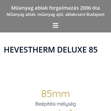
Skip
Műanyag ablak forgalmazás 2006 óta
to
Műanyag ablak, műanyag ajtó, ablakcsere Budapest
content
HEVESTHERM DELUXE 85
85
mm
Beépítési mélység