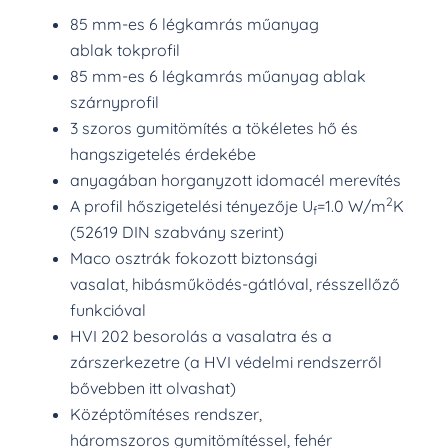
85 mm-es 6 légkamrás műanyag
ablak tokprofil
85 mm-es 6 légkamrás műanyag ablak
szárnyprofil
3 szoros gumitömítés a tökéletes hő és
hangszigetelés érdekébe
anyagában horganyzott idomacél merevítés
2
A profil hőszigetelési tényezője U
=1.0 W/m
K
f
(52619 DIN szabvány szerint)
Maco osztrák fokozott biztonsági
vasalat, hibásműködés-gátlóval, résszellőző
funkcióval
HVI 202 besorolás a vasalatra és a
zárszerkezetre (a HVI védelmi rendszerről
bővebben itt olvashat)
Középtömítéses rendszer,
háromszoros gumitömítéssel, fehér