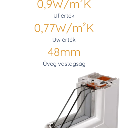
0,9
W/m²K
Uf érték
0,77
W/m²K
Uw érték
48
mm
Üveg vastagság