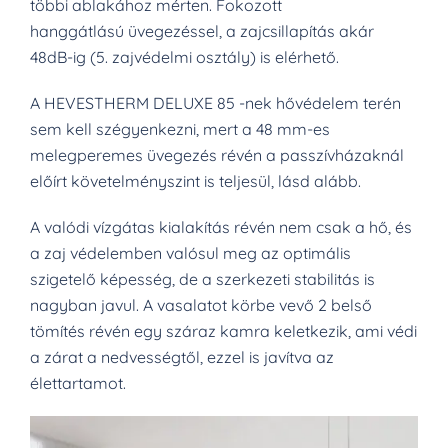
többi ablakához mérten. Fokozott
hanggátlású üvegezéssel, a zajcsillapítás akár
48dB-ig (5. zajvédelmi osztály) is elérhető.
A HEVESTHERM DELUXE 85 -nek hővédelem terén
sem kell szégyenkezni, mert a 48 mm-es
melegperemes üvegezés révén a passzívházaknál
előírt követelményszint is teljesül, lásd alább.
A valódi vízgátas kialakítás révén nem csak a hő, és
a zaj védelemben valósul meg az optimális
szigetelő képesség, de a szerkezeti stabilitás is
nagyban javul. A vasalatot körbe vevő 2 belső
tömítés révén egy száraz kamra keletkezik, ami védi
a zárat a nedvességtől, ezzel is javítva az
élettartamot.