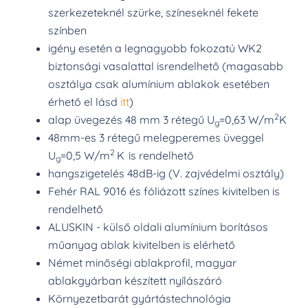
szerkezeteknél szürke, színeseknél fekete
színben
igény esetén a legnagyobb fokozatú WK2
biztonsági vasalattal isrendelhető (magasabb
osztálya csak alumínium ablakok esetében
érhető el lásd
itt
)
2
alap üvegezés 48 mm 3 rétegű U
=0,63 W/m
K
g
48mm-es 3 rétegű melegperemes üveggel
2
U
=0,5 W/m
K
is rendelhető
g
hangszigetelés 48dB-ig (V. zajvédelmi osztály)
Fehér RAL 9016 és fóliázott színes kivitelben is
rendelhető
ALUSKIN - külső oldali alumínium borításos
műanyag ablak kivitelben is elérhető
Német minőségi ablakprofil, magyar
ablakgyárban készített nyílászáró
Környezetbarát gyártástechnológia