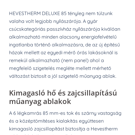
HEVESTHERM DELUXE 85 tényleg nem túlzunk
valaha volt legjobb nyílászárója. A gyár
csúcskategóriás passzívház nyílászárója kiválóan
alkalmazható minden alacsony energiafelvételű
ingatlanba történő alkalmazásra, de az új építésű
házak mellett az egyedi mérő órás lakásoknál is
remekül alkalmazható (nem panel) ahol a
megfelelő szigetelés megléte mellett mérhető
változást biztosít a jól szigetelő műanyag ablak.
Kimagasló hő és zajcsillapítású
műanyag ablakok
A 6 légkamrás 85 mm-es tok és szárny vastagság
és a középtömítéses kialakítás együttesen
kimagasló zajcsillapítást biztosítja a Hevestherm