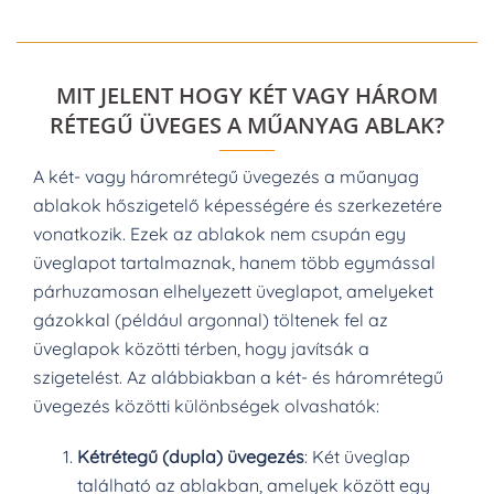
MIT JELENT HOGY KÉT VAGY HÁROM
RÉTEGŰ ÜVEGES A MŰANYAG ABLAK?
A két- vagy háromrétegű üvegezés a műanyag
ablakok hőszigetelő képességére és szerkezetére
vonatkozik. Ezek az ablakok nem csupán egy
üveglapot tartalmaznak, hanem több egymással
párhuzamosan elhelyezett üveglapot, amelyeket
gázokkal (például argonnal) töltenek fel az
üveglapok közötti térben, hogy javítsák a
szigetelést. Az alábbiakban a két- és háromrétegű
üvegezés közötti különbségek olvashatók:
Kétrétegű (dupla) üvegezés
: Két üveglap
található az ablakban, amelyek között egy