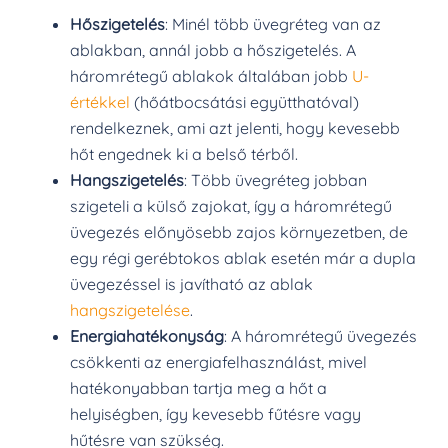
Hőszigetelés
: Minél több üvegréteg van az
ablakban, annál jobb a hőszigetelés. A
háromrétegű ablakok általában jobb
U-
értékkel
(hőátbocsátási együtthatóval)
rendelkeznek, ami azt jelenti, hogy kevesebb
hőt engednek ki a belső térből.
Hangszigetelés
: Több üvegréteg jobban
szigeteli a külső zajokat, így a háromrétegű
üvegezés előnyösebb zajos környezetben, de
egy régi gerébtokos ablak esetén már a dupla
üvegezéssel is javítható az ablak
hangszigetelése
.
Energiahatékonyság
: A háromrétegű üvegezés
csökkenti az energiafelhasználást, mivel
hatékonyabban tartja meg a hőt a
helyiségben, így kevesebb fűtésre vagy
hűtésre van szükség.