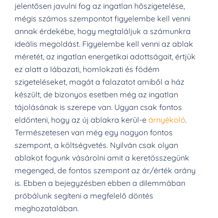
jelentősen javulni fog az ingatlan hőszigetelése,
mégis számos szempontot figyelembe kell venni
annak érdekébe, hogy megtaláljuk a számunkra
ideális megoldást. Figyelembe kell venni az ablak
méretét, az ingatlan energetikai adottságait, értjük
ez alatt a lábazati, homlokzati és födém
szigeteléseket, magát a falazatot amiből a ház
készült, de bizonyos esetben még az ingatlan
tájolásának is szerepe van. Ugyan csak fontos
eldönteni, hogy az új ablakra kerül-e
árnyékoló
.
Természetesen van még egy nagyon fontos
szempont, a költségvetés. Nyilván csak olyan
ablakot fogunk vásárolni amit a keretösszegünk
megenged, de fontos szempont az ár/érték arány
is. Ebben a bejegyzésben ebben a dilemmában
próbálunk segíteni a megfelelő döntés
meghozatalában.