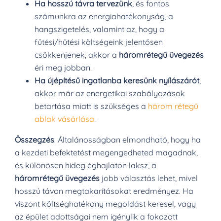
Ha hosszú távra tervezünk
, és fontos
számunkra az energiahatékonyság, a
hangszigetelés, valamint az, hogy a
fűtési/hűtési költségeink jelentősen
csökkenjenek, akkor a
háromrétegű üvegezés
éri meg jobban.
Ha újépítésű ingatlanba keresünk nyílászárót
,
akkor már az energetikai szabályozások
betartása miatt is szükséges a
három rétegű
ablak vásárlása
.
Összegzés
: Általánosságban elmondható, hogy ha
a kezdeti befektetést megengedheted magadnak,
és különösen hideg éghajlaton laksz, a
háromrétegű üvegezés
jobb választás lehet, mivel
hosszú távon megtakarításokat eredményez. Ha
viszont költséghatékony megoldást keresel, vagy
az épület adottságai nem igénylik a fokozott