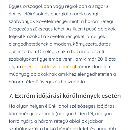
Egyes országokban vagy régiókban a szigorú
építési előírások és energiatakarékossági
szabványok követelményei miatt a három rétegű
üvegezés szükséges lehet. Az ilyen típusú ablakok
teljesítik azokat a követelményeket, amelyek
elengedhetetlenek a modern, környezettudatos
építészetben. De elég csak a hazai építészeti
szabályokat figyelembe venni, amik már 2018 óta
olyan
energetikai követelmény
t támasztanak a
műanyag ablakoknak amikhez elengedhetetlen a
három rétegű üvegezés használata.
7.
Extrém időjárási körülmények esetén
Ha olyan helyen élünk, ahol szélsőséges időjárási
körülmények vannak (nagyon hideg tél, nagyon
forró nyár), a három rétegű ablakok jobban
szabályozzák a belső hőmérsékletet, és nagyobb