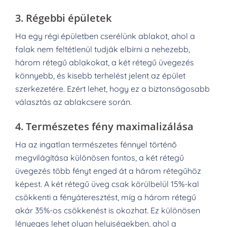
3.
Régebbi épületek
Ha egy régi épületben cserélünk ablakot, ahol a
falak nem feltétlenül tudják elbírni a nehezebb,
három rétegű ablakokat, a két rétegű üvegezés
könnyebb, és kisebb terhelést jelent az épület
szerkezetére. Ezért lehet, hogy ez a biztonságosabb
választás az ablakcsere során.
4.
Természetes fény maximalizálása
Ha az ingatlan természetes fénnyel történő
megvilágítása különösen fontos, a két rétegű
üvegezés több fényt enged át a három rétegűhöz
képest. A két rétegű üveg csak körülbelül 15%-kal
csökkenti a fényáteresztést, míg a három rétegű
akár 35%-os csökkenést is okozhat. Ez különösen
lényeges lehet olyan helyiségekben, ahol a