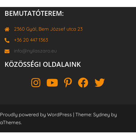
BEMUTATÓTEREM:
2360 Gyál, Bem József utca 23
+36 20 447 1363
info@nyilaszaro.eu
KÖZÖSSÉGI OLDALAINK
Instagram
YouTube
Pinterest
Facebook
Twitter
Proudly powered by WordPress
|
Theme:
Sydney
by
aThemes.