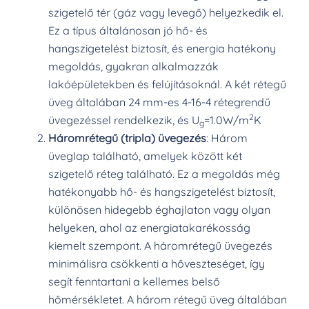
szigetelő tér (gáz vagy levegő) helyezkedik el.
Ez a típus általánosan jó hő- és
hangszigetelést biztosít, és energia hatékony
megoldás, gyakran alkalmazzák
lakóépületekben és felújításoknál. A két rétegű
üveg általában 24 mm-es 4-16-4 rétegrendű
2
üvegezéssel rendelkezik, és U
=1.0W/m
K
g
Háromrétegű (tripla) üvegezés
: Három
üveglap található, amelyek között két
szigetelő réteg található. Ez a megoldás még
hatékonyabb hő- és hangszigetelést biztosít,
különösen hidegebb éghajlaton vagy olyan
helyeken, ahol az energiatakarékosság
kiemelt szempont. A háromrétegű üvegezés
minimálisra csökkenti a hőveszteséget, így
segít fenntartani a kellemes belső
hőmérsékletet. A három rétegű üveg általában