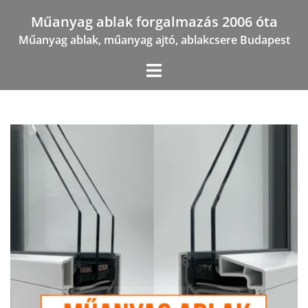
Skip
Műanyag ablak forgalmazás 2006 óta
to
Műanyag ablak, műanyag ajtó, ablakcsere Budapest
content