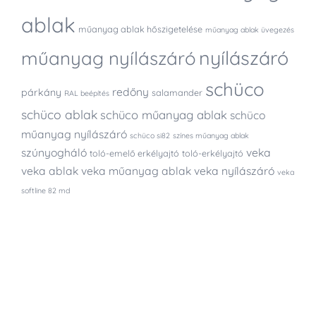
ablak
műanyag ablak hőszigetelése
műanyag ablak üvegezés
nyílászáró
műanyag nyílászáró
schüco
redőny
párkány
salamander
RAL beépítés
schüco ablak
schüco műanyag ablak
schüco
műanyag nyílászáró
schüco si82
színes műanyag ablak
szúnyogháló
veka
toló-emelő erkélyajtó
toló-erkélyajtó
veka ablak
veka műanyag ablak
veka nyílászáró
veka
softline 82 md