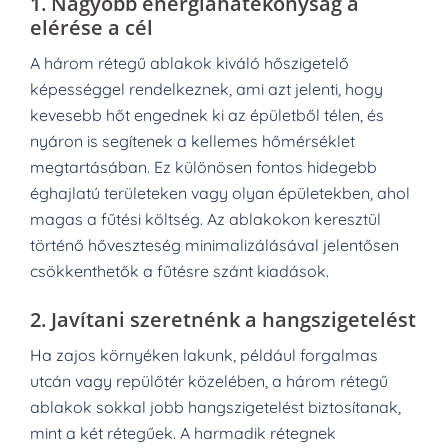
1.
Nagyobb energiahatékonyság a
elérése a cél
A három rétegű ablakok kiváló hőszigetelő
képességgel rendelkeznek, ami azt jelenti, hogy
kevesebb hőt engednek ki az épületből télen, és
nyáron is segítenek a kellemes hőmérséklet
megtartásában. Ez különösen fontos hidegebb
éghajlatú területeken vagy olyan épületekben, ahol
magas a fűtési költség. Az ablakokon keresztül
történő hőveszteség minimalizálásával jelentősen
csökkenthetők a fűtésre szánt kiadások.
2.
Javítani szeretnénk a hangszigetelést
Ha zajos környéken lakunk, például forgalmas
utcán vagy repülőtér közelében, a három rétegű
ablakok sokkal jobb hangszigetelést biztosítanak,
mint a két rétegűek. A harmadik rétegnek