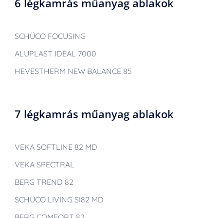
6 légkamrás műanyag ablakok
SCHÜCO FOCUSING
ALUPLAST IDEAL 7000
HEVESTHERM NEW BALANCE 85
7 légkamrás műanyag ablakok
VEKA SOFTLINE 82 MD
VEKA SPECTRAL
BERG TREND 82
SCHÜCO LIVING SI82 MD
BERG COMFORT 82