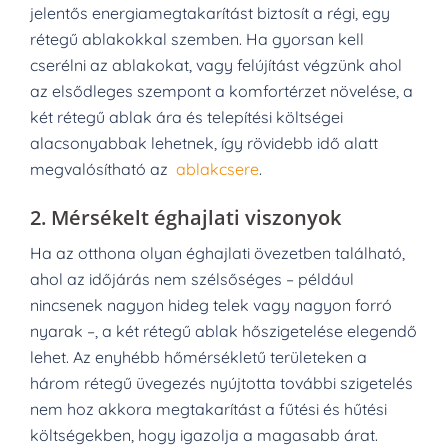
jelentős energiamegtakarítást biztosít a régi, egy
rétegű ablakokkal szemben. Ha gyorsan kell
cserélni az ablakokat, vagy felújítást végzünk ahol
az elsődleges szempont a komfortérzet növelése, a
két rétegű ablak ára és telepítési költségei
alacsonyabbak lehetnek, így rövidebb idő alatt
megvalósítható az
ablakcsere
.
2.
Mérsékelt éghajlati viszonyok
Ha az otthona olyan éghajlati övezetben található,
ahol az időjárás nem szélsőséges – például
nincsenek nagyon hideg telek vagy nagyon forró
nyarak –, a két rétegű ablak hőszigetelése elegendő
lehet. Az enyhébb hőmérsékletű területeken a
három rétegű üvegezés nyújtotta további szigetelés
nem hoz akkora megtakarítást a fűtési és hűtési
költségekben, hogy igazolja a magasabb árat.