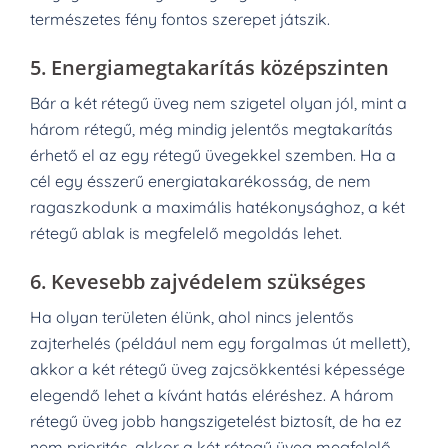
természetes fény fontos szerepet játszik.
5.
Energiamegtakarítás középszinten
Bár a két rétegű üveg nem szigetel olyan jól, mint a
három rétegű, még mindig jelentős megtakarítás
érhető el az egy rétegű üvegekkel szemben. Ha a
cél egy ésszerű energiatakarékosság, de nem
ragaszkodunk a maximális hatékonysághoz, a két
rétegű ablak is megfelelő megoldás lehet.
6.
Kevesebb zajvédelem szükséges
Ha olyan területen élünk, ahol nincs jelentős
zajterhelés (például nem egy forgalmas út mellett),
akkor a két rétegű üveg zajcsökkentési képessége
elegendő lehet a kívánt hatás eléréshez. A három
rétegű üveg jobb hangszigetelést biztosít, de ha ez
nem prioritás, akkor a két rétegű üveg megfelelő