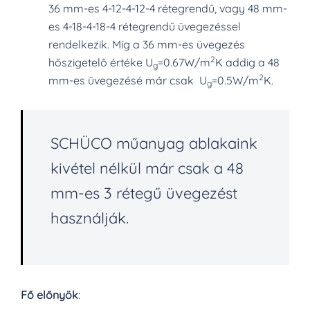
36 mm-es 4-12-4-12-4 rétegrendű, vagy 48 mm-
es 4-18-4-18-4 rétegrendű üvegezéssel
rendelkezik. Míg a 36 mm-es üvegezés
2
hőszigetelő értéke U
=0.67W/m
K addig a 48
g
2
mm-es üvegezésé már csak U
=0.5W/m
K.
g
SCHÜCO műanyag ablakaink
kivétel nélkül már csak a 48
mm-es 3 rétegű üvegezést
használják.
Fő előnyök
: