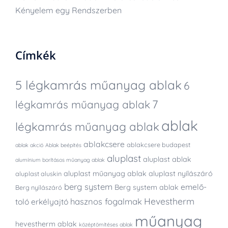
Kényelem egy Rendszerben
Címkék
5 légkamrás műanyag ablak
6
7
légkamrás műanyag ablak
ablak
légkamrás műanyag ablak
ablakcsere
ablakcsere budapest
ablak akció
Ablak beépítés
aluplast
aluplast ablak
alumínium borításos műanyag ablak
aluplast műanyag ablak
aluplast nyílászáró
aluplast aluskin
berg system
emelő-
Berg system ablak
Berg nyílászáró
Hevestherm
hasznos fogalmak
toló erkélyajtó
műanyag
hevestherm ablak
középtömítéses ablak