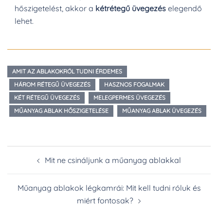
hőszigetelést, akkor a
kétrétegű üvegezés
elegendő
lehet.
AMIT AZ ABLAKOKRÓL TUDNI ÉRDEMES
HÁROM RÉTEGŰ ÜVEGEZÉS
HASZNOS FOGALMAK
KÉT RÉTEGŰ ÜVEGEZÉS
MELEGPERMES ÜVEGEZÉS
MŰANYAG ABLAK HŐSZIGETELÉSE
MŰANYAG ABLAK ÜVEGEZÉS
Post
Mit ne csináljunk a műanyag ablakkal
navigation
Műanyag ablakok légkamrái: Mit kell tudni róluk és
miért fontosak?